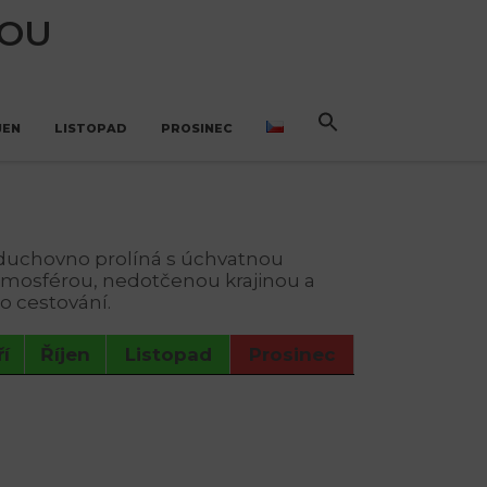
NOU
JEN
LISTOPAD
PROSINEC
e duchovno prolíná s úchvatnou
 atmosférou, nedotčenou krajinou a
o cestování.
í
Říjen
Listopad
Prosinec