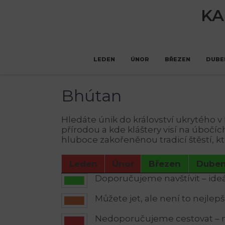
KA
LEDEN
ÚNOR
BŘEZEN
DUBE
Bhútan
Hledáte únik do království ukrytého 
přírodou a kde kláštery visí na úbočí
hluboce zakořeněnou tradicí štěstí, k
Leden
Únor
Březen
Dube
Doporučujeme navštívit – ideá
Můžete jet, ale není to nejlep
Nedoporučujeme cestovat –