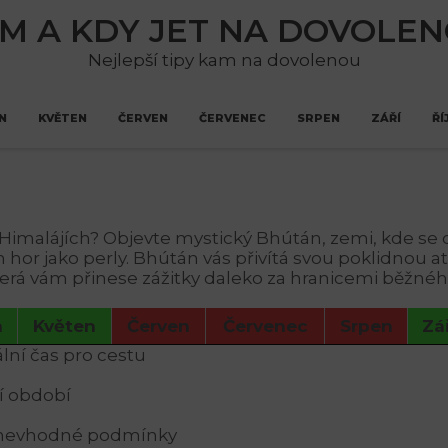
M A KDY JET NA DOVOLE
Nejlepší tipy kam na dovolenou
N
KVĚTEN
ČERVEN
ČERVENEC
SRPEN
ZÁŘÍ
ŘÍ
v Himalájích? Objevte mystický Bhútán, zemi, kde s
ch hor jako perly. Bhútán vás přivítá svou poklidnou
terá vám přinese zážitky daleko za hranicemi běžnéh
n
Květen
Červen
Červenec
Srpen
Zář
lní čas pro cestu
ší období
 nevhodné podmínky