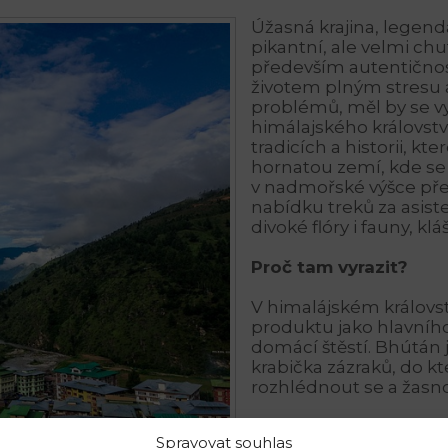
Úžasná krajina, legend
pikantní, ale velmi chut
především autentičnos
životem plným stresu 
problémů, měl by se v
himálajského královstv
tradicích a historii, kte
hornatou zemí, kde se
v nadmořské výšce př
nabídku treků za asis
divoké flóry i fauny, kl
Proč tam vyrazit?
V himalájském královs
produktu jako hlavního
domácí štěstí. Bhútán 
krabička zázraků, do kt
rozhlédnout se a žasn
Spravovat souhlas