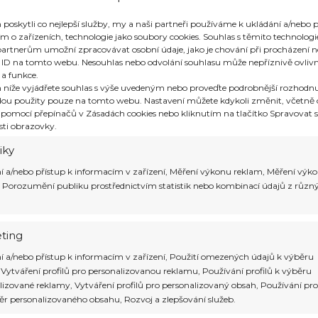
ů do Bhútanu
oskytli co nejlepší služby, my a naši partneři používáme k ukládání a/nebo p
m o zařízeních, technologie jako soubory cookies. Souhlas s těmito technolo
artnerům umožní zpracovávat osobní údaje, jako je chování při procházení 
 ID na tomto webu. Nesouhlas nebo odvolání souhlasu může nepříznivě ovlivni
 a funkce.
 níže vyjádřete souhlas s výše uvedeným nebo proveďte podrobnější rozhodnu
ou použity pouze na tomto webu. Nastavení můžete kdykoli změnit, včetně 
 pomocí přepínačů v Zásadách cookies nebo kliknutím na tlačítko Spravovat s
sti obrazovky.
tiky
í a/nebo přístup k informacím v zařízení, Měření výkonu reklam, Měření výk
nu jsou dvě hlavní sezóny: od
března do května
a 
 Porozumění publiku prostřednictvím statistik nebo kombinací údajů z různ
é počasí, což je ideální pro trekking, objevování ku
ting
í a/nebo přístup k informacím v zařízení, Použití omezených údajů k výběru
 Vytváření profilů pro personalizovanou reklamu, Používání profilů k výběru
lizované reklamy, Vytváření profilů pro personalizovaný obsah, Používání pro
li lépe připravit na vaši dovolenou.
ěr personalizovaného obsahu, Rozvoj a zlepšování služeb.