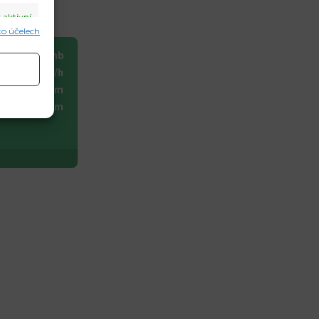
 aktivní
hto účelech
sure:
1008 mb
d Gust:
5 Km/h
isibility:
10 km
 aktivní
nset:
6:47 pm