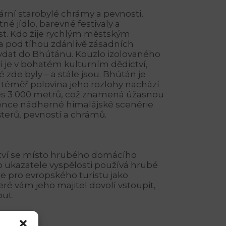
ární starobylé chrámy a pevnosti,
né jídlo, barevné festivaly a
t. Kdo žije rychlým městským
a pod tíhou zdánlivě zásadních
ydat do Bhútánu. Kouzlo izolovaného
í je v bohatém kulturním dědictví,
ré zde byly – a stále jsou. Bhútán je
 téměř polovina jeho rozlohy nachází
es 3 000 metrů, což znamená úžasnou
tence nádherné himalájské scenérie
ášterů, pevností a chrámů.
tví se místo hrubého domácího
 ukazatele vyspělosti používá hrubé
je pro evropského turistu jako
eré vám jeho majitel dovolí vstoupit,
out.