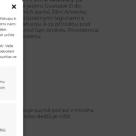
utíkejte k jezeru Guatapé či do
ch národních parků Jižní Ameriky,
plážemi, průzračnými lagunami a
řístupu k
u infrastrukturou. A za přírodou pod
giemi nám
nebo
na souostroví San Andrés, Providencia
t určité
antickém oceánu.
tí. Vaše
odvolání
ouhlas ve
onu
ých
a
, kdy panuje suché počasí v mnoha
emné a riziko dešťů je nižší.
filů