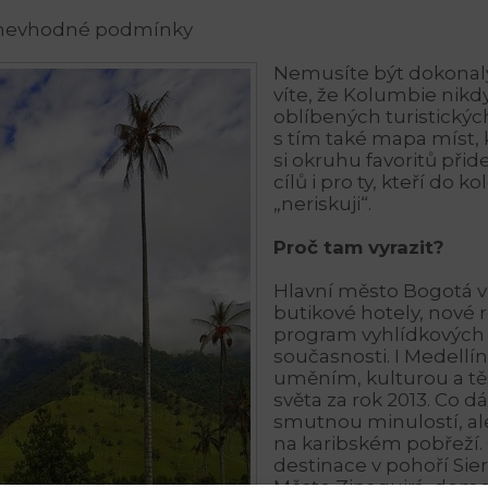
 nevhodné podmínky
Nemusíte být dokonalý
víte, že Kolumbie nikdy
oblíbených turistickýc
s tím také mapa míst,
si okruhu favoritů přide
cílů i pro ty, kteří do 
„neriskuji“.
Proč tam vyrazit?
Hlavní město Bogotá vz
butikové hotely, nové 
program vyhlídkových t
současnosti. I Medellín
uměním, kulturou a těš
světa za rok 2013. Co d
smutnou minulostí, ale
na karibském pobřeží.
destinace v pohoří Sie
Město Zipaquirá, domo