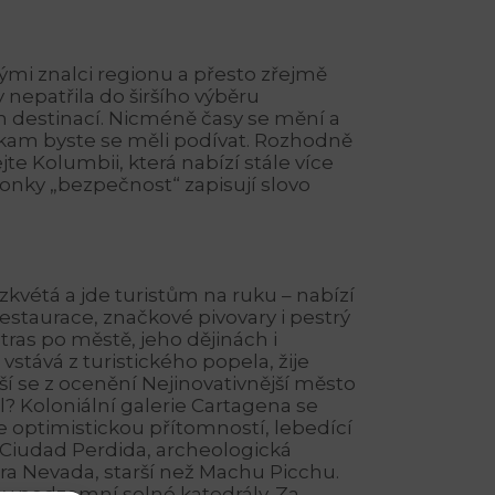
mi znalci regionu a přesto zřejmě
 nepatřila do širšího výběru
h destinací. Nicméně časy se mění a
 kam byste se měli podívat. Rozhodně
jte Kolumbii, která nabízí stále více
kolonky „bezpečnost“ zapisují slovo
kvétá a jde turistům na ruku – nabízí
restaurace, značkové pivovary i pestrý
ras po městě, jeho dějinách i
 vstává z turistického popela, žije
í se z ocenění Nejinovativnější město
ál? Koloniální galerie Cartagena se
 optimistickou přítomností, lebedící
 Ciudad Perdida, archeologická
rra Nevada, starší než Machu Picchu.
v podzemní solné katedrály. Za