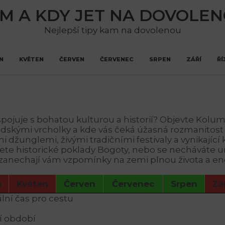
M A KDY JET NA DOVOLE
Nejlepší tipy kam na dovolenou
N
KVĚTEN
ČERVEN
ČERVENEC
SRPEN
ZÁŘÍ
ŘÍ
spojuje s bohatou kulturou a historií? Objevte Kolumb
dskými vrcholky a kde vás čeká úžasná rozmanitost –
džunglemi, živými tradičními festivaly a vynikající k
vujete historické poklady Bogoty, nebo se necháváte
 a zanechají vám vzpomínky na zemi plnou života a en
n
Květen
Červen
Červenec
Srpen
Zář
lní čas pro cestu
ší období