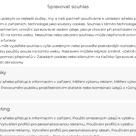
přírodou nad hladinou 
Spravovat souhlas
jednoho z nejkrásnější
Tayrony, s písečnými 
oskytli co nejlepší služby, my a naši partneři používáme k ukládání a/nebo p
(zatím) velmi střízlivo
m o zařízeních, technologie jako soubory cookies. Souhlas s těmito technolo
artnerům umožní zpracovávat osobní údaje, jako je chování při procházení 
hladinou se podívejte 
 ID na tomto webu. Nesouhlas nebo odvolání souhlasu může nepříznivě ovlivni
a Santa Catalina v Atl
 a funkce.
 níže vyjádřete souhlas s výše uvedeným nebo proveďte podrobnější rozhodnu
ou použity pouze na tomto webu. Nastavení můžete kdykoli změnit, včetně 
 do Kolumbie
 pomocí přepínačů v Zásadách cookies nebo kliknutím na tlačítko Spravovat s
sti obrazovky.
tiky
í a/nebo přístup k informacím v zařízení, Měření výkonu reklam, Měření výk
 Porozumění publiku prostřednictvím statistik nebo kombinací údajů z různ
ting
mbie je od
prosince do března
a od
června do srpn
 přírodních krás. V těchto měsících jsou teploty příj
í a/nebo přístup k informacím v zařízení, Použití omezených údajů k výběru
 Vytváření profilů pro personalizovanou reklamu, Používání profilů k výběru
lizované reklamy, Vytváření profilů pro personalizovaný obsah, Používání pro