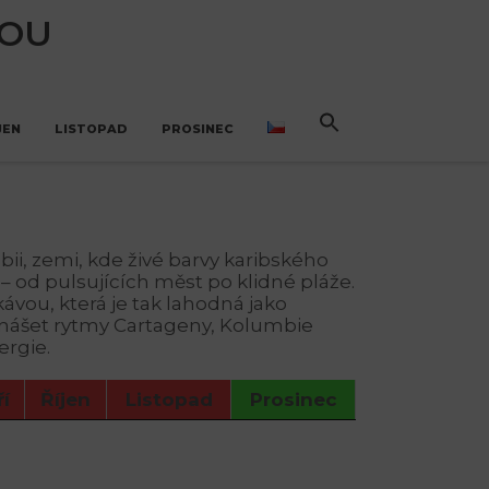
NOU
JEN
LISTOPAD
PROSINEC
ii, zemi, kde živé barvy karibského
 od pulsujících měst po klidné pláže.
ávou, která je tak lahodná jako
 unášet rytmy Cartageny, Kolumbie
ergie.
í
Říjen
Listopad
Prosinec