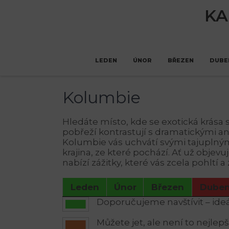
KA
LEDEN
ÚNOR
BŘEZEN
DUBE
Kolumbie
Hledáte místo, kde se exotická krása 
pobřeží kontrastují s dramatickými an
Kolumbie vás uchvátí svými tajuplnými 
krajina, ze které pochází. Ať už obje
nabízí zážitky, které vás zcela pohltí
Leden
Únor
Březen
Dube
Doporučujeme navštívit – ideá
Můžete jet, ale není to nejlep