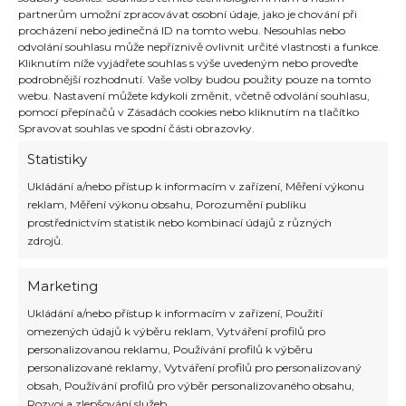
partnerům umožní zpracovávat osobní údaje, jako je chování při
procházení nebo jedinečná ID na tomto webu. Nesouhlas nebo
odvolání souhlasu může nepříznivě ovlivnit určité vlastnosti a funkce.
Kliknutím níže vyjádřete souhlas s výše uvedeným nebo proveďte
podrobnější rozhodnutí. Vaše volby budou použity pouze na tomto
webu. Nastavení můžete kdykoli změnit, včetně odvolání souhlasu,
pomocí přepínačů v Zásadách cookies nebo kliknutím na tlačítko
Německo není jen zemí velkoměst,
Spravovat souhlas ve spodní části obrazovky.
technologií a historie. Je to také
destinace plná přírodních krás,
Statistiky
kulturního bohatství a relaxačních míst,
která jsou ideální pro pohodovou i aktivní
Ukládání a/nebo přístup k informacím v zařízení, Měření výkonu
dovolenou. Přinášíme vám výběr několika
reklam, Měření výkonu obsahu, Porozumění publiku
regionů a lokalit, které podle nás
prostřednictvím statistik nebo kombinací údajů z různých
rozhodně stojí za návštěvu. Ať už hledáte
zdrojů.
klid v horách, eleganci u jezera, mořský
vánek nebo unikátní […]
Marketing
Číst více »
Ukládání a/nebo přístup k informacím v zařízení, Použití
omezených údajů k výběru reklam, Vytváření profilů pro
personalizovanou reklamu, Používání profilů k výběru
personalizované reklamy, Vytváření profilů pro personalizovaný
obsah, Používání profilů pro výběr personalizovaného obsahu,
Rozvoj a zlepšování služeb.