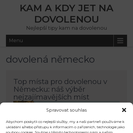
KAM A KDY JET NA
DOVOLENOU
Nejlepší tipy kam na dovolenou
Menu
dovolená německo
Top místa pro dovolenou v
Německu: náš výběr
nejzajímavějších míst
Spravovat souhlas
Abychom poskytli co nejlepší služby, my a naši partneři používáme k
ukládání a/nebo přístupu k informacím o zařízeních, technologie jako
soubory cookies. Souhlas s těmito technologiemi nám a našim