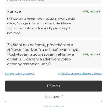
Skryté klenoty Evropy: Méně
známé destinace k objevování
Funkce
Vždy aktivní
Přiřazování a kombinování údajů z jiných zdrojů
údajů, Propojení různých zařízení, Identifikace
zařízení na základě automaticky přenášených
informací.
Zajištění bezpečnosti, předcházení a
zjišťování podvodů a odstraňování chyb,
Poskytování a zobrazování reklamy a
Vždy aktivní
obsahu, Ukládání a sdělování voleb
ochrany osobních údajů.
Správa 1380 prodejců
Přečtěte si více o těchto účelech
Touha po objevování je v lidské
přirozenosti. Už od nepaměti se vydávali
odvážní cestovatelé do neznáma, aby
Příjmout
objevili nové země a kultury. A i dnes, v
globalizovaném světě, existuje mnoho
Nastavení
skrytých klenotů, které čekají na to, až
budou objeveny. Evropa je plná
Zásady cookies