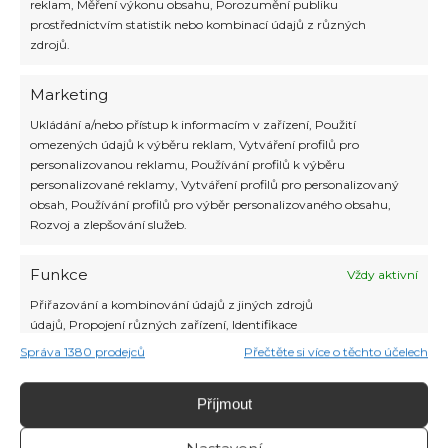
reklam, Měření výkonu obsahu, Porozumění publiku
prostřednictvím statistik nebo kombinací údajů z různých
zdrojů.
Marketing
Karibik nabízí nespočet nádherných
Ukládání a/nebo přístup k informacím v zařízení, Použití
míst, která lákají svou krásou, kulturou a
omezených údajů k výběru reklam, Vytváření profilů pro
především možností naprostého
personalizovanou reklamu, Používání profilů k výběru
odpočinku. Od bílých písečných pláží,
personalizované reklamy, Vytváření profilů pro personalizovaný
přes tyrkysové moře, až po bujné
obsah, Používání profilů pro výběr personalizovaného obsahu,
tropické pralesy, každá destinace v
Rozvoj a zlepšování služeb.
Karibiku má něco jedinečného, co může
nabídnout. Pro větší skupiny, rodiny s
více generacemi nebo kohokoli, kdo si
Funkce
Vždy aktivní
chce užít trochu více prostoru a
Přiřazování a kombinování údajů z jiných zdrojů
soukromí, […]
údajů, Propojení různých zařízení, Identifikace
zařízení na základě automaticky přenášených
Číst více »
Správa 1380 prodejců
Přečtěte si více o těchto účelech
informací.
Příjmout
Zajištění bezpečnosti, předcházení a
zjišťování podvodů a odstraňování chyb,