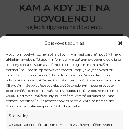
KAM A KDY JET NA
DOVOLENOU
Nejlepší tipy kam na dovolenou
Menu
Spravovat souhlas
st. lucie
Abychom poskytli co nejlepší služby, my a naši partneři používáme k
ukládání a/nebo přístupu k informacím o zařízeních, technologie jako
soubory cookies. Souhlas s těmito technologiemi nám a našim
partnerům umožní zpracovávat osobní údaje, jako je chování při
procházení nebo jedinečná ID na tomto webu. Nesouhlas nebo
Luxusní vily v Karibiku:
odvolání souhlasu může nepříznivě ovlivnit určité vlastnosti a funkce.
Dokonalý únik od všednosti
Kliknutím níže vyjádřete souhlas s výše uvedeným nebo proveďte
podrobnější rozhodnutí. Vaše volby budou použity pouze na tomto
webu. Nastavení můžete kdykoli změnit, včetně odvolání souhlasu,
pomocí přepínačů v Zásadách cookies nebo kliknutím na tlačítko
Spravovat souhlas ve spodní části obrazovky.
Statistiky
Ukládání a/nebo přístup k informacím v zařízení, Měření výkonu