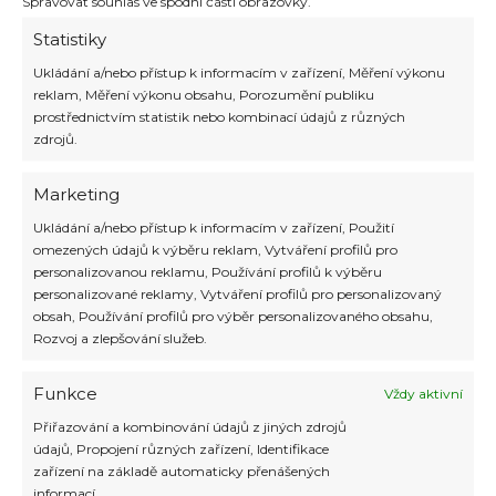
Spravovat souhlas ve spodní části obrazovky.
3. století př. n. l., je modlitbou za déšť a
oslavou buddhistické relikvie Pána Buddhy
.
Statistiky
Sigiriya
Ukládání a/nebo přístup k informacím v zařízení, Měření výkonu
reklam, Měření výkonu obsahu, Porozumění publiku
prostřednictvím statistik nebo kombinací údajů z různých
Sigiriya nabízí mnoho možností pro
zdrojů.
dobrodruhy. Navštivte
jeskynní chrám
Dambulla, který je zapsán na seznamu
UNESCO
, nebo se vydejte do lesní rezervace
Marketing
Ritigala a prozkoumejte ji s přírodovědcem.
Ukládání a/nebo přístup k informacím v zařízení, Použití
Další atrakcí je
výstup na horu Ritigala a
omezených údajů k výběru reklam, Vytváření profilů pro
návštěva skalní pevnosti Sigiriya
, rovněž
personalizovanou reklamu, Používání profilů k výběru
zapsané na seznamu UNESCO. Pro milovníky
personalizované reklamy, Vytváření profilů pro personalizovaný
historie je tu středověké město Polonnaruwa.
obsah, Používání profilů pro výběr personalizovaného obsahu,
Rozvoj a zlepšování služeb.
Wilpattu
Funkce
Wilpattu je ideální destinací
pro milovníky
Vždy aktivní
divoké přírody.
Zde můžete zažít autentické
Přiřazování a kombinování údajů z jiných zdrojů
safari a hledat nepolapitelné leopardy,
údajů, Propojení různých zařízení, Identifikace
lenochody, divoké slony a mnoho dalších
zařízení na základě automaticky přenášených
vzrušujících zvířat. Ranní a odpolední půldenní
informací.