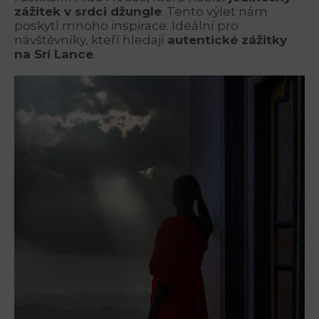
zážitek v srdci džungle
. Tento výlet nám
poskytl mnoho inspirace. Ideální pro
návštěvníky, kteří hledají
autentické zážitky
na Srí Lance
.