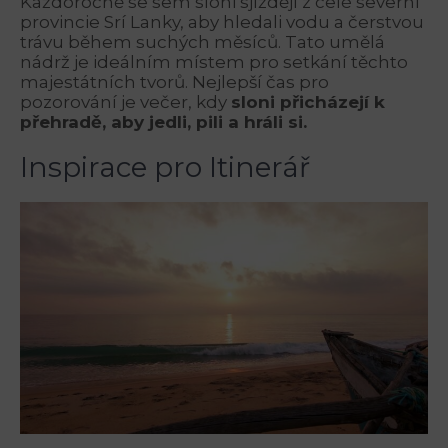
Každoročně se sem sloni sjíždějí z celé severní
provincie Srí Lanky, aby hledali vodu a čerstvou
trávu během suchých měsíců. Tato umělá
nádrž je ideálním místem pro setkání těchto
majestátních tvorů. Nejlepší čas pro
pozorování je večer, kdy
sloni přicházejí k
přehradě, aby jedli, pili a hráli si.
Inspirace pro Itinerář