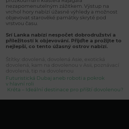
prozkoumání kláštera Rajagala
nezapomenutelným zážitkem. Výstup na
vrchol hory nabízí úžasné výhledy a možnost
objevovat starověké památky skryté pod
vrstvou času.
Srí Lanka nabízí nespočet dobrodružství a
příležitostí k objevování. Přijďte a prožijte to
nejlepší, co tento úžasný ostrov nabízí.
Štítky:
dovolená
,
dovolená Asie
,
exotická
dovolená
,
kam na dovolenou v Asii
,
poznávací
dovolená
,
tip na dovolenou
Navigace
Futuristická Dubaj aneb roboti a pokrok
v hlavní roli
pro
Kréta – Ideální destinace pro příští dovolenou?
příspěvek