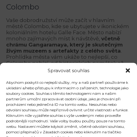
Colombo
Vaše dobrodružství může začít v hlavním
městě Colombo, kde se ubytujete v ikonickém
koloniálním hotelu Galle Face. Město nabízí
mnoho zajímavých míst k návštěvě,
včetně
chrámu Gangaramaya, který je skutečným
živým muzeem s artefakty z celého světa
.
Prohlídka města vám ukáže to nejlepší, co
Colombo nabízí, od historických památek až
po moderní kulturní hotspoty.
Spravovat souhlas
Kandy
Abychom poskytli co nejlepší služby, my a naši partneři používáme k
ukládání a/nebo přístupu k informacím o zařízeních, technologie jako
soubory cookies. Souhlas s těmito technologiemi nám a našim
Další zastávkou je Kandy, město známé svým
partnerům umožní zpracovávat osobní údaje, jako je chování při
bohatým kulturním dědictvím. Navštivte slavný
procházení nebo jedinečná ID na tomto webu. Nesouhlas nebo
Chrám zubu, rušné trhy a Královskou
odvolání souhlasu může nepříznivě ovlivnit určité vlastnosti a funkce.
botanickou zahradu Peradeniya. Kandy je také
Kliknutím níže vyjádřete souhlas s výše uvedeným nebo proveďte
domovem jednoho z nejstarších a
podrobnější rozhodnutí. Vaše volby budou použity pouze na tomto
nejznámějších festivalů v Asii –
Kandy Esala
webu. Nastavení můžete kdykoli změnit, včetně odvolání souhlasu,
Perahera. Tento festival, který má kořeny ve
pomocí přepínačů v Zásadách cookies nebo kliknutím na tlačítko