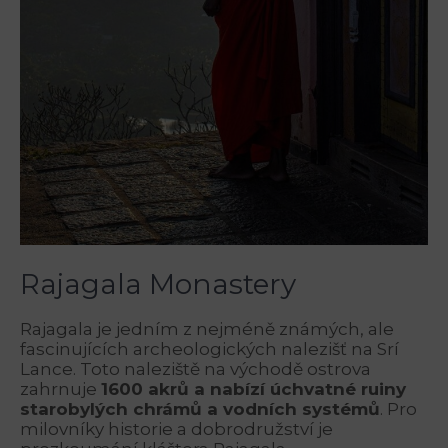
Rajagala Monastery
Rajagala je jedním z nejméně známých, ale
fascinujících archeologických nalezišť na Srí
Lance. Toto naleziště na východě ostrova
zahrnuje
1600 akrů a nabízí úchvatné ruiny
starobylých chrámů a vodních systémů
. Pro
milovníky historie a dobrodružství je