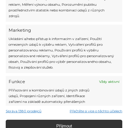
reklam, Měření výkonu obsahu, Porozumění publiku
prostřednictvím statistik nebo kombinací údajů z různých
zdrojů.
Marketing
Ukládání a/nebo přístup k informacím v zařízení, Použití
omezených údajů k výběru reklam, Vytváření profilů pro
Čím se dovolená na lodi liší od
personalizovanou reklamu, Používání profilů k výběru
dovolené na souši? Plánování každoroční
personalizované reklamy, Vytváření profilů pro personalizovaný
dovolené není vždy lehkým úkolem,
obsah, Používání profilů pro výběr personalizovaného obsahu,
protože je nutné nejdříve vymyslet
Rozvoj a zlepšování služeb.
pestrou škálu detailů, abyste si dopřáli co
nejlepší relax. Výběr destinace, atrakcí,
ubytování, dopravy na místě, stravy a
Funkce
Vždy aktivní
další podstatné záležitosti vyžadují
Přiřazování a kombinování údajů z jiných zdrojů
hodiny strávené na internetu a
údajů, Propojení různých zařízení, Identifikace
procházení mnoha různých
zařízení na základě automaticky přenášených
cestovatelských […]
informací.
Správa 1380 prodejců
Přečtěte si více o těchto účelech
Číst více »
Zajištění bezpečnosti, předcházení a
Příjmout
zjišťování podvodů a odstraňování chyb,