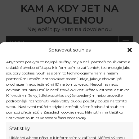
KAM A KDY JET NA
DOVOLENOU
Nejlepší tipy kam na dovolenou
Menu
Spravovat souhlas
dovolená na lodi all
Abychom poskytli co nejlepší služby, my a naši partneři používáme k
ukládání a/nebo přístupu k informacím o zařízeních, technologie jako
inclusive
soubory cookies. Souhlas s těmito technologiemi nám a našim
partnerům umožní zpracovávat osobní údaje, jako je chování při
procházení nebo jedinečná ID na tomto webu. Nesouhlas nebo
odvolání souhlasu může nepříznivě ovlivnit určité vlastnosti a funkce.
Čím se dovolená na lodi liší od
Kliknutím níže vyjádřete souhlas s výše uvedeným nebo proveďte
podrobnější rozhodnutí. Vaše volby budou použity pouze na tomto
dovolené na souši?
webu. Nastavení můžete kdykoli změnit, včetně odvolání souhlasu,
pomocí přepínačů v Zásadách cookies nebo kliknutím na tlačítko
Spravovat souhlas ve spodní části obrazovky.
Statistiky
Ukládání a/nebo přístup k informacím v zařízení, Měření výkonu