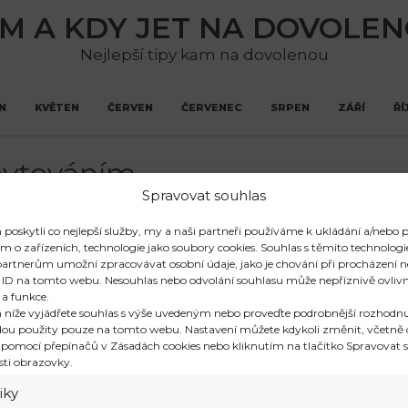
M A KDY JET NA DOVOLE
Nejlepší tipy kam na dovolenou
N
KVĚTEN
ČERVEN
ČERVENEC
SRPEN
ZÁŘÍ
ŘÍ
ubytováním
Spravovat souhlas
oskytli co nejlepší služby, my a naši partneři používáme k ukládání a/nebo p
iší od dovolené na souši?
m o zařízeních, technologie jako soubory cookies. Souhlas s těmito technolo
Čím se dovolená na lodi liší od dovolené na s
artnerům umožní zpracovávat osobní údaje, jako je chování při procházení 
dovolené není vždy lehkým úkolem, protože je
 ID na tomto webu. Nesouhlas nebo odvolání souhlasu může nepříznivě ovlivni
 a funkce.
škálu detailů, abyste si dopřáli co nejlepší relax.
 níže vyjádřete souhlas s výše uvedeným nebo proveďte podrobnější rozhodnu
ubytování, dopravy na místě, stravy a další pods
ou použity pouze na tomto webu. Nastavení můžete kdykoli změnit, včetně 
strávené na internetu a procházení mnoha různ
 pomocí přepínačů v Zásadách cookies nebo kliknutím na tlačítko Spravovat s
sti obrazovky.
Číst více »
tiky