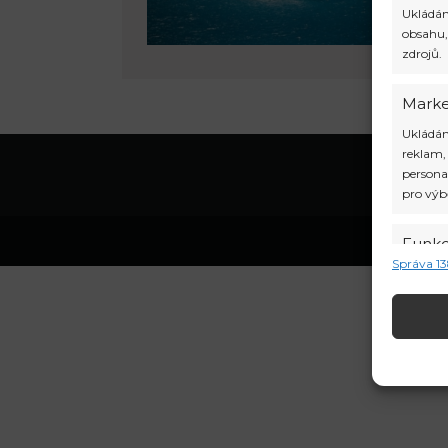
Ukládán
obsahu,
zdrojů.
Marke
Ukládán
reklam,
persona
pro výb
Funk
Správa 1
Přiřazo
zařízen
Zajišt
odstr
obsah