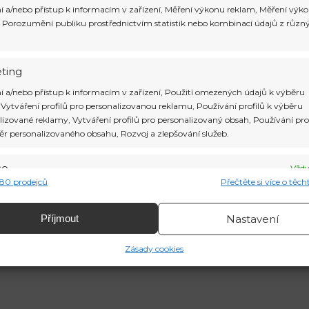
í a/nebo přístup k informacím v zařízení, Měření výkonu reklam, Měření výk
 Porozumění publiku prostřednictvím statistik nebo kombinací údajů z různ
ting
í a/nebo přístup k informacím v zařízení, Použití omezených údajů k výběru
 Vytváření profilů pro personalizovanou reklamu, Používání profilů k výběru
lizované reklamy, Vytváření profilů pro personalizovaný obsah, Používání pro
ěr personalizovaného obsahu, Rozvoj a zlepšování služeb.
Tipy kdy a kam n
ce
Vždy
380 prodejců
Přečtěte si více o těc
vání a kombinování údajů z jiných zdrojů údajů, Propojení různých
í, Identifikace zařízení na základě automaticky přenášených informací.
Příjmout
Nastavení
ění bezpečnosti, předcházení a zjišťování podvodů a
Zásady cookies
aňování chyb, Poskytování a zobrazování reklamy a
Vždy
u, Ukládání a sdělování voleb ochrany osobních údajů.