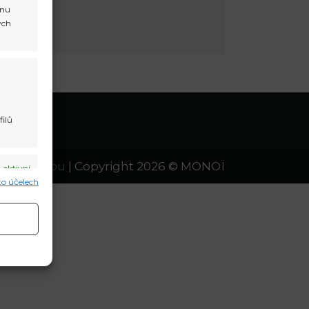
onu
ých
filů
a dovolenou
| Copyright 2026 © MONOЇ
 aktivní
hto účelech
 aktivní