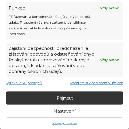
ceny
Funkce
Vždy aktivní
Přiřazování a kombinování údajů z jiných zdrojů
údajů, Propojení různých zařízení, Identifikace
zařízení na základě automaticky přenášených
informací.
Zajištění bezpečnosti, předcházení a
zjišťování podvodů a odstraňování chyb,
Poskytování a zobrazování reklamy a
Vždy aktivní
obsahu, Ukládání a sdělování voleb
ochrany osobních údajů.
Správa 1380 prodejců
Přečtěte si více o těchto účelech
Do emirátu Ras Al Khaimah láká turisty
exotika i nízké ceny Emirát Ras Al
Khaimah je nejseverněji položenou částí
Příjmout
Spojených arabských emirátů. A je
skvělou alternativou pro ty, kdo by rádi
Nastavení
okusili atmosféru jedné z nejbohatších
zemí světa, ale odrazují je vysoké ceny. V
Zásady cookies
Ras Al Khaimahu je totiž mnohem levněji