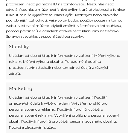
procházení nebo jedinečná ID na tomto webu. Nesouhlas nebo
odvolání souhlasu může nepříznivě ovlivnit určité vlastnosti a funkce.
Kliknutím níže vyjádřete souhlas s výše uvedeným nebo proveďte
podrobnější rozhodnutí. Vaše volby budou použity pouze na tomto
webu. Nastavení můžete kdykoli změnit, včetně odvolání souhlasu,
Ras Al Khaimah láká na jedinečné
pomocí přepínačů v Zásadách cookies nebo kliknutím na tlačítko
zážitky Když se řekne Spojené arabské
Spravovat souhlas ve spodní části obrazovky.
emiráty, většina lidí si vybaví Dubaj.
Statistiky
Emiráty jsou však federací sedmi emirátů,
a nejen Dubaj stojí za vidění. Velmi
Ukládání a/nebo přístup k informacím v zařízení, Měření výkonu
atraktivní lokalitou je například Ras Al
reklam, Měření výkonu obsahu, Porozumění publiku
Khaimah (česky také Rás al-Chajma). V
prostřednictvím statistik nebo kombinací údajů z různých
logu emirátu Ras Al Khaimah najdete
zdrojů.
hory, duny a vlny. […]
Marketing
Číst více »
Ukládání a/nebo přístup k informacím v zařízení, Použití
omezených údajů k výběru reklam, Vytváření profilů pro
personalizovanou reklamu, Používání profilů k výběru
personalizované reklamy, Vytváření profilů pro personalizovaný
Do emirátu Ras Al Khaimah
obsah, Používání profilů pro výběr personalizovaného obsahu,
Rozvoj a zlepšování služeb.
láká turisty exotika i nízké