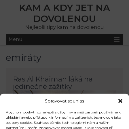
KAM A KDY JET NA
DOVOLENOU
Nejlepší tipy kam na dovolenou
Menu
emiráty
Ras Al Khaimah láká na
jedinečné zážitky
Spravovat souhlas
Abychom poskytli co nejlepší služby, my a naši partneři používáme k
ukládání a/nebo přístupu k informacím o zařízeních, technologie jako
soubory cookies. Souhlas s těmito technologiemi nám a našim
partnerům umožní zpracovávat osobní údaje, jako je chování při