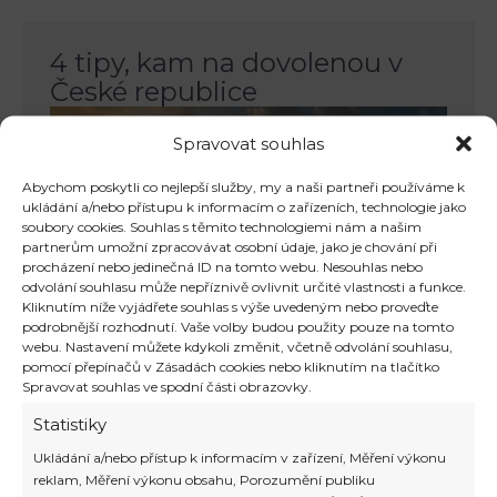
4 tipy, kam na dovolenou v
České republice
Spravovat souhlas
Abychom poskytli co nejlepší služby, my a naši partneři používáme k
ukládání a/nebo přístupu k informacím o zařízeních, technologie jako
soubory cookies. Souhlas s těmito technologiemi nám a našim
partnerům umožní zpracovávat osobní údaje, jako je chování při
procházení nebo jedinečná ID na tomto webu. Nesouhlas nebo
odvolání souhlasu může nepříznivě ovlivnit určité vlastnosti a funkce.
Kliknutím níže vyjádřete souhlas s výše uvedeným nebo proveďte
podrobnější rozhodnutí. Vaše volby budou použity pouze na tomto
webu. Nastavení můžete kdykoli změnit, včetně odvolání souhlasu,
pomocí přepínačů v Zásadách cookies nebo kliknutím na tlačítko
Spravovat souhlas ve spodní části obrazovky.
4 tipy, kam na dovolenou v České
republice Všude dobře, doma nejlépe.
Statistiky
Pandemie koronaviru milovníkům
Ukládání a/nebo přístup k informacím v zařízení, Měření výkonu
cestování nehraje příliš do karet. Zatímco
reklam, Měření výkonu obsahu, Porozumění publiku
některé země uzavřely hranice úplně,