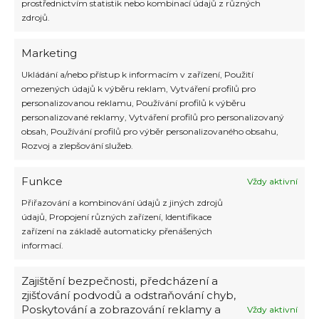
prostřednictvím statistik nebo kombinací údajů z různých
jiné zase požadují negativní test na
zdrojů.
COVID-19. Pokud si v letošním roce
nechcete odpustit dovolenou, nemusíte,
protože i naše republika má několik es v
Marketing
rukávu v podobě […]
Ukládání a/nebo přístup k informacím v zařízení, Použití
omezených údajů k výběru reklam, Vytváření profilů pro
Číst více »
personalizovanou reklamu, Používání profilů k výběru
personalizované reklamy, Vytváření profilů pro personalizovaný
obsah, Používání profilů pro výběr personalizovaného obsahu,
Rozvoj a zlepšování služeb.
Malta a Portugalsko – top
Funkce
Vždy aktivní
destinace tohoto léta
Přiřazování a kombinování údajů z jiných zdrojů
údajů, Propojení různých zařízení, Identifikace
zařízení na základě automaticky přenášených
informací.
Zajištění bezpečnosti, předcházení a
zjišťování podvodů a odstraňování chyb,
Poskytování a zobrazování reklamy a
Vždy aktivní